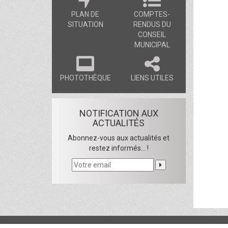
PLAN DE
COMPTES-
SITUATION
RENDUS DU
CONSEIL
MUNICIPAL
PHOTOTHÈQUE
LIENS UTILES
NOTIFICATION AUX
ACTUALITÉS
Abonnez-vous aux actualités et
restez informés... !
Copyright © 2016
Commune de Hausgauen
- Tous droits rése