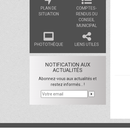
PLAN DE
COMPTES-
SITUATION
RENDUS DU
CONSEIL
MUNICIPAL
PHOTOTHÈQUE
LIENS UTILES
NOTIFICATION AUX
ACTUALITÉS
Abonnez-vous aux actualités et
restez informés... !
Copyright © 2016
Commune de Hausgauen
- Tous droits rése