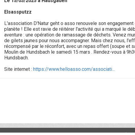
Le 15/03/2025 à Hausgauen
Elsassputzz
L'association D'Natur geht o asso renouvele son engagement 
planète ! Elle est ravie de réitérer l'activité qui a marqué le d
aventure : une opération de ramassage de déchets. Venez mun
de gilets jaunes pour nous accompagner. Mais chez nous, l'eff
récompensé par le réconfort, avec un repas offert (soupe et 
Moulin de Hundsbach le samedi 15 mars . Rendez-vous à 9h30
Hundsbach.
Site internet :
https://www.helloasso.com/associati...
rvés - Réalisation Adéquation Web -
Plan du site